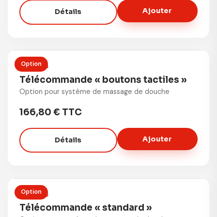
Ajouter
Détails
Option
OPTIONS
Télécommande « boutons tactiles »
Option pour système de massage de douche
166,80 € TTC
Ajouter
Détails
Option
OPTIONS
Télécommande « standard »