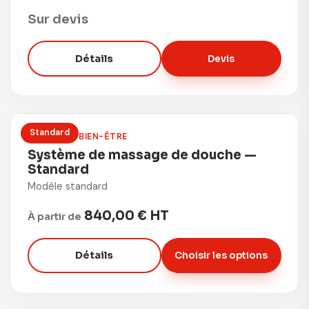
Sur devis
Détails
Devis
Standard
DOUCHE & BIEN-ÊTRE
Système de massage de douche —
Standard
Modèle standard
840,00 € HT
À partir de
Détails
Choisir les options