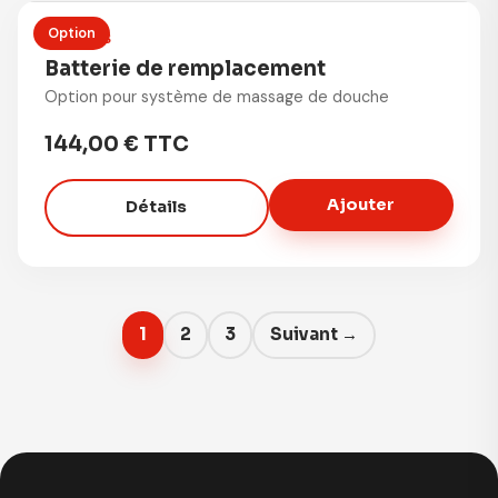
Option
OPTIONS
Batterie de remplacement
Option pour système de massage de douche
144,00 € TTC
Ajouter
Détails
1
2
3
Suivant →