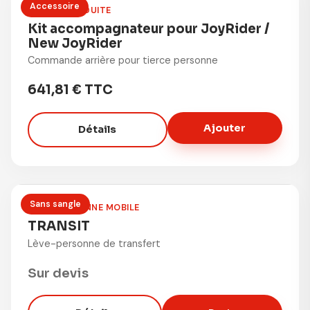
Accessoire
MOBILITÉ RÉDUITE
Kit accompagnateur pour JoyRider /
New JoyRider
Commande arrière pour tierce personne
641,81 € TTC
Ajouter
Détails
Sans sangle
LÈVE-PERSONNE MOBILE
TRANSIT
Lève-personne de transfert
Sur devis