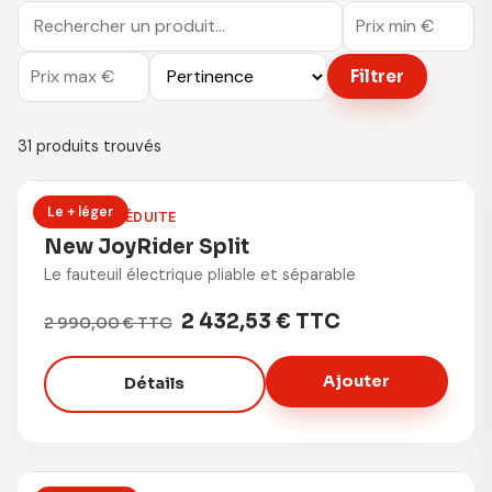
Filtrer
31 produits trouvés
Le + léger
MOBILITÉ RÉDUITE
New JoyRider Split
Le fauteuil électrique pliable et séparable
2 432,53 € TTC
2 990,00 € TTC
Ajouter
Détails