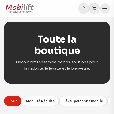
Toute la
boutique
Découvrez l’ensemble de nos solutions pour
la mobilité, le levage et le bien-être.
Tout
Mobilité Réduite
Lève-personne mobile
D