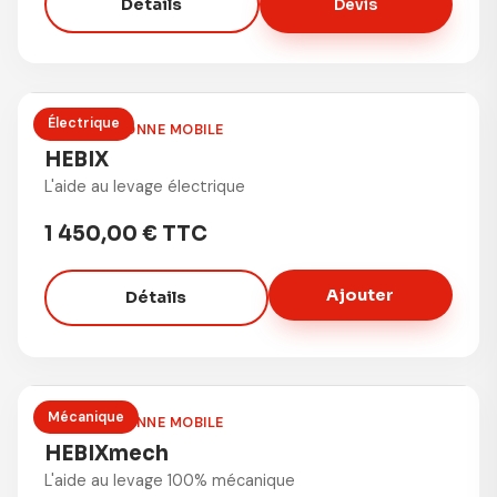
Détails
Devis
Électrique
LÈVE-PERSONNE MOBILE
HEBIX
L'aide au levage électrique
1 450,00 € TTC
Ajouter
Détails
Mécanique
LÈVE-PERSONNE MOBILE
HEBIXmech
L'aide au levage 100% mécanique