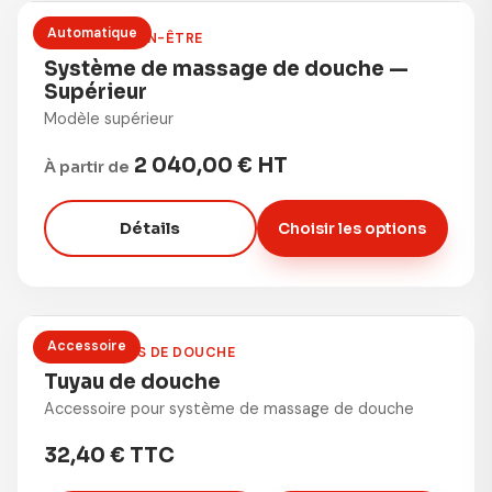
Automatique
DOUCHE & BIEN-ÊTRE
Système de massage de douche —
Supérieur
Modèle supérieur
2 040,00 € HT
À partir de
Détails
Choisir les options
Accessoire
ACCESSOIRES DE DOUCHE
Tuyau de douche
Accessoire pour système de massage de douche
32,40 € TTC